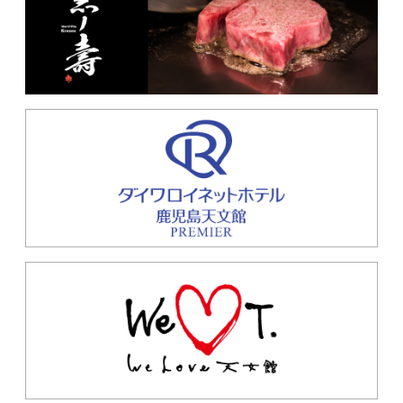
1F
ベーカリー
1F
カフェ・アイスクリーム
インド料理 ビスヌ
展望レストラン お肉とワイ
ン 黒ノ壽
2F
インド料理（ナン カレ
15F
レストラン
ー タンドリー ドリンク）