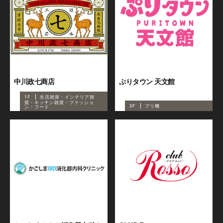
中川政七商店
ぷりタウン 天文館
1F
生活雑貨・インテリア雑
貨・キッチン雑貨・ファッショ
3F
プリ機
ン・フード