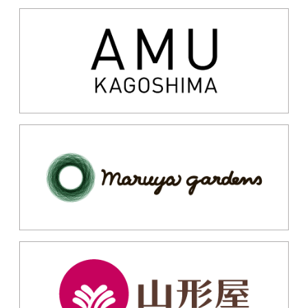
ココマンナ鹿児島店
アサイー工房
1F
クレープ、タピオカドリン
1F
アサイー＆グリークヨーグ
ク、かき氷
ルト専門店
東京油組総本店 センテラス
しゃぶ葉センテラス天文館店
天文館組