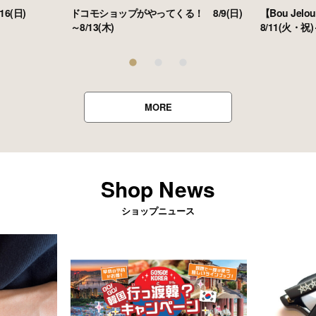
6(日)
ドコモショップがやってくる！ 8/9(日)
【Bou Jelo
～8/13(木)
8/11(火・祝)
MORE
Shop News
ショップニュース