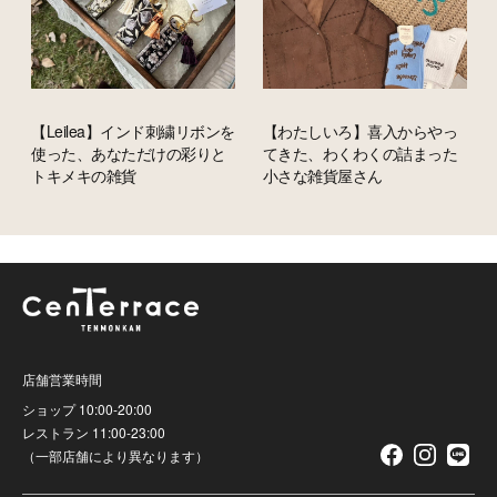
【Leilea】インド刺繍リボンを
【わたしいろ】喜入からやっ
使った、あなただけの彩りと
てきた、わくわくの詰まった
トキメキの雑貨
小さな雑貨屋さん
店舗営業時間
ショップ 10:00-20:00
レストラン 11:00-23:00
（一部店舗により異なります）