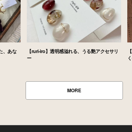
った、あな
【ruri-iro】透明感溢れる、うる艶アクセサリ
【
ー
く
MORE