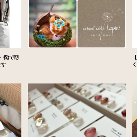
・祝)で期
【
ます
く