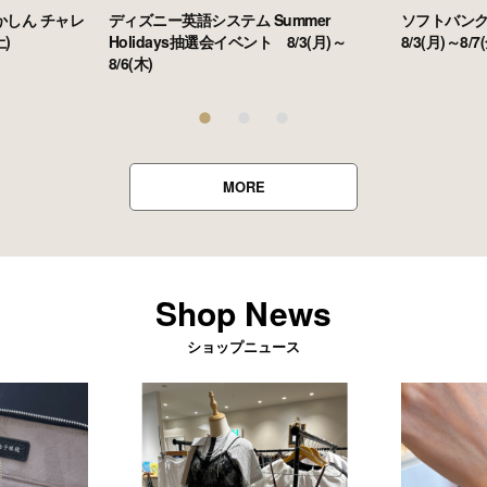
しん チャレ
ディズニー英語システム Summer
ソフトバン
)
Holidays抽選会イベント 8/3(月)～
8/3(月)～8/7
8/6(木)
MORE
Shop News
ショップニュース