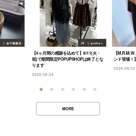
F
金子眼鏡店
3F
preha＋
】
【4ヶ月間の感謝を込めて】8/11(火・
【M.R.M
祝)で期間限定POPUPSHOPは終了とな
ンド登場！
ります
2026.08.02
2026.08.04
MORE