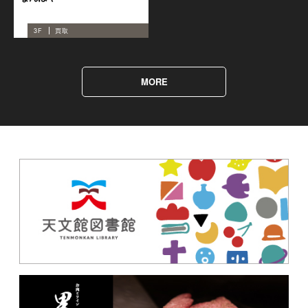
3F
買取
ALL
フード
MORE
カフェ＆レストラン
Brew
東京油組総本店 センテラス
天文館組