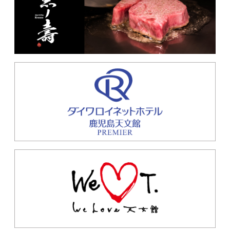
4F
カフェ
1F
油そば、辛味噌油そば
焼肉 ひら松 〜平松和牛×熟
鮨 酒 肴 杉玉 センテラス天
成黒毛和牛〜
文館
1F
焼肉,和牛
2F
大衆寿司居酒屋