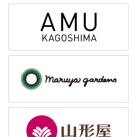
ジュピター
インド料理 ビスヌ
1F
グロッサリー・コーヒー
2F
インド料理（ナン カレ
豆・酒類
ー タンドリー ドリンク）
REBNISE STAND
KEN'S CAFE TOKYO