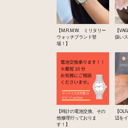
【M.R.M.W. ミリタリー
【VAG
ウォッチブランド登
扱いス
場！】
【時計の電池交換、その
【OLI
他修理行っておりま
辺を
す！】