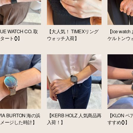
UE WATCH CO. 取
【大人気！ TIMEXリング
【ice wat
タート⌚】
ウォッチ入荷】
ケルトンウ
VIA BURTON 海の浜
【KERB HOLZ 人気商品再
【KLON 
イメージした時計】
入荷！】
すすめ⌚】