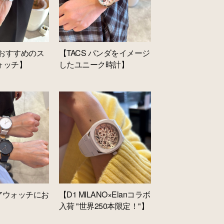
ch おすすめのス
【TACS パンダをイメージ
ォッチ】
したユニーク時計】
ペアウォッチにお
【D1 MILANO×Elanコラボ
入荷 "世界250本限定！"】