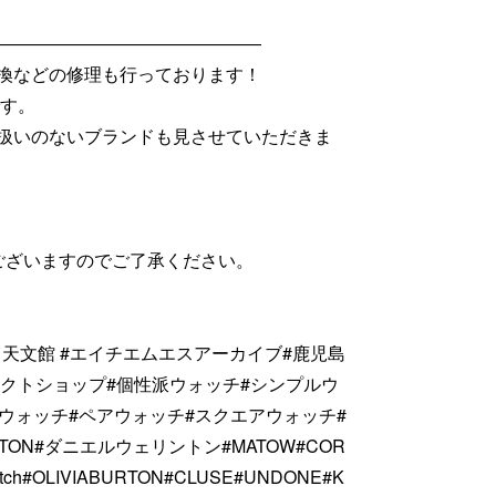
―――――――――――――――
換などの修理も行っております！
です。
扱いのないブランドも見させていただきま
ございますのでご了承ください。
eセンテラス天文館 #エイチエムエスアーカイブ#鹿児島
レクトショップ#個性派ウォッチ#シンプルウ
ウォッチ#ペアウォッチ#スクエアウォッチ#
NGTON#ダニエルウェリントン#MATOW#COR
atch#OLIVIABURTON#CLUSE#UNDONE#K