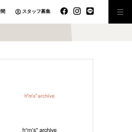
時間
スタッフ募集
h°m's" archive