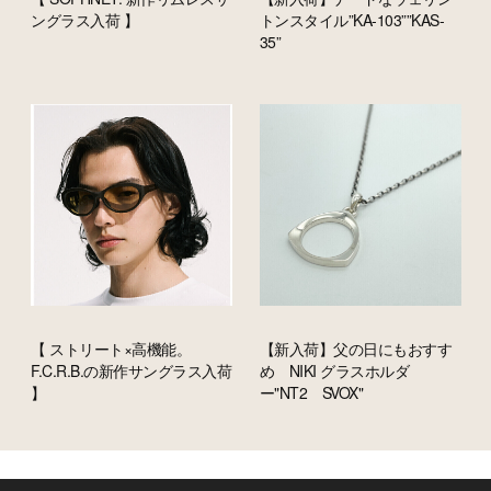
ングラス入荷 】
トンスタイル”KA-103””KAS-
35”
【 ストリート×高機能。
【新入荷】父の日にもおすす
F.C.R.B.の新作サングラス入荷
め NIKI グラスホルダ
】
ー"NT2 SVOX"