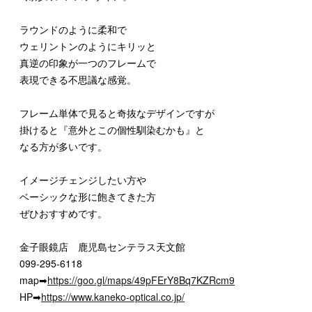
ラウンドのように柔和で
ウェリントンのようにキリッと
真逆の印象が一つのフレームで
表現できる不思議な感覚。
フレーム単体で見ると奇抜なデザインですが
掛けると『意外とこの個性馴染むかも』と
なる方が多いです。
イメージチェンジしたい方や
ベーシックな形に飽きてきた方
ぜひおすすめです。
金子眼鏡店 鹿児島センテラス天文館
099-295-6118
map➡
https://goo.gl/maps/49pFErY8Bq7KZRcm9
HP➡
https://www.kaneko-optical.co.jp/