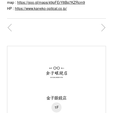
map :
https://goo.gl/maps/49pFErY8Bq7KZRcm9
HP :
https://www.kaneko-optical.co.jp/
金子眼鏡店
1F