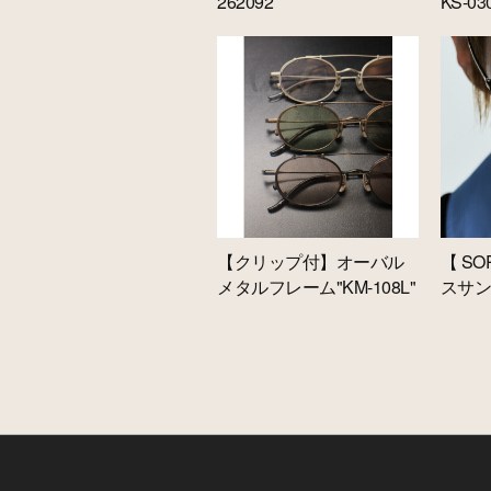
262092
KS-03
【クリップ付】オーバル
【 SO
メタルフレーム"KM-108L"
スサン