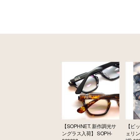
【SOPHNET. 新作調光サ
【ビ
ングラス入荷】 SOPH-
ェリ