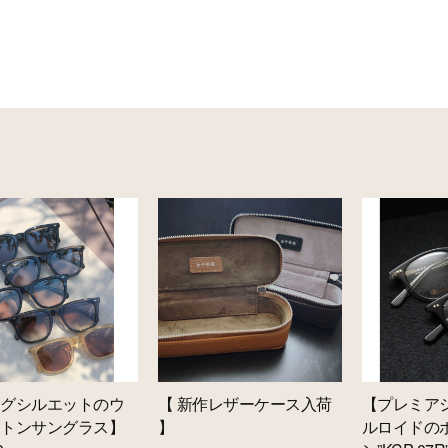
ッグシルエットのウ
【 新作レザーケース入荷
【プレミア
ントンサングラス】
】
ルロイドの