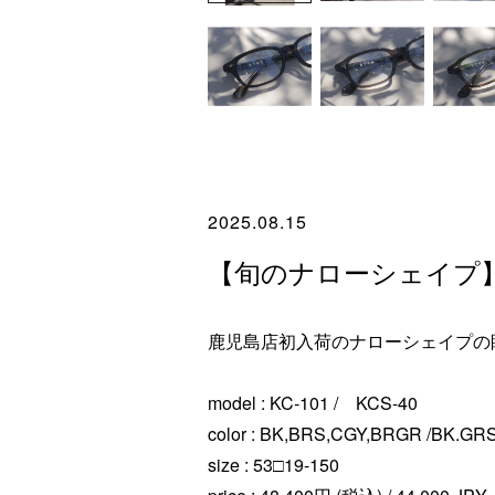
2025.08.15
【旬のナローシェイプ】 KC
鹿児島店初入荷のナローシェイプの
model : KC-101 / KCS-40
color : BK,BRS,CGY,BRGR /BK.GR
size : 53□19-150