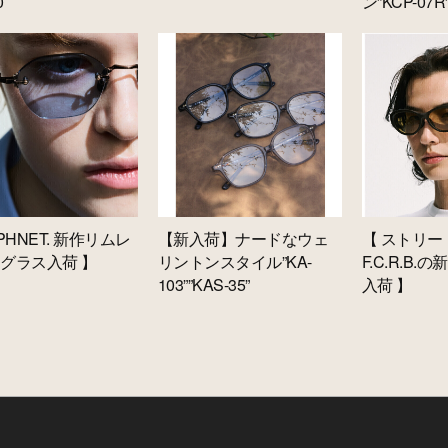
0
ン”KCP-07R
PHNET. 新作リムレ
【新入荷】ナードなウェ
【 ストリー
グラス入荷 】
リントンスタイル”KA-
F.C.R.B
103””KAS-35”
入荷 】