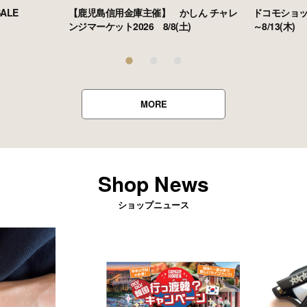
 SALE
【鹿児島信用金庫主催】 かしん チャレ
ドコモショッ
ンジマーケット2026 8/8(土)
～8/13(木)
MORE
Shop News
ショップニュース