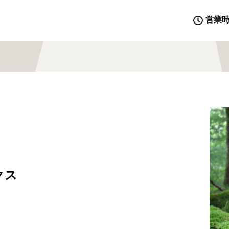
営業
クス